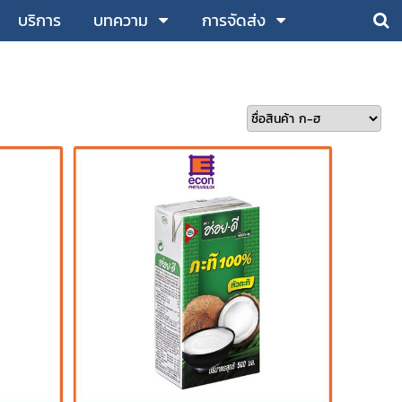
บริการ
บทความ
การจัดส่ง