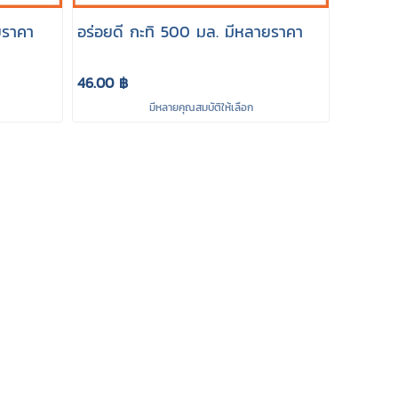
ยราคา
อร่อยดี กะทิ 500 มล. มีหลายราคา
46.00 ฿
มีหลายคุณสมบัติให้เลือก