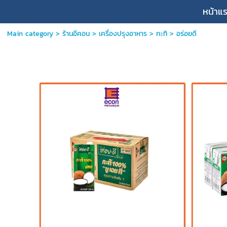
หน้าแ
Main category
>
ร้านอีคอน
>
เครื่องปรุงอาหาร
>
กะทิ
>
อร่อยดี