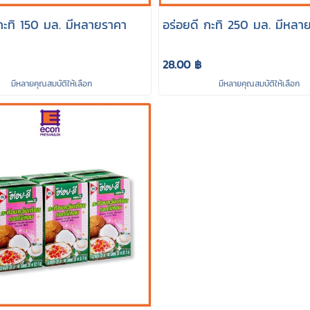
กะทิ 150 มล. มีหลายราคา
อร่อยดี กะทิ 250 มล. มีหลา
28.00 ฿
มีหลายคุณสมบัติให้เลือก
มีหลายคุณสมบัติให้เลือก