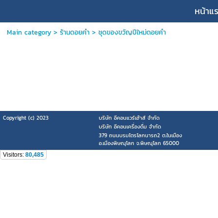
หน้าแ
Main category
>
ร้านดอยคำ
>
ชุดของขวัญปีใหม่ดอยคำ
Copyright (c) 2023
บริษัท อีคอนแวร์เฮ้าส์ จำกัด
บริษัท อีคอนเครื่องดื่ม จำกัด
379 ถนนบรมไตรโลกนารถ2 ต.ในเมือง
อ.เมืองพิษณุโลก จ.พิษณุโลก 65000
Visitors:
80,485