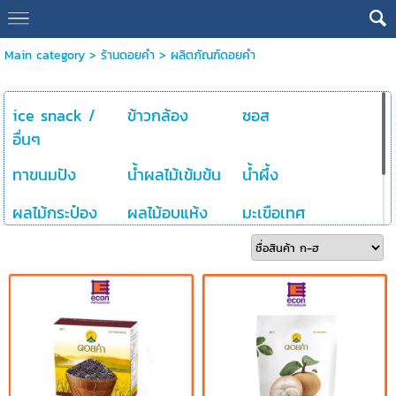
Main category
>
ร้านดอยคำ
>
ผลิตภัณฑ์ดอยคำ
ice snack /
ข้าวกล้อง
ซอส
อื่นๆ
ทาขนมปัง
น้ำผลไม้เข้มข้น
น้ำผึ้ง
ผลไม้กระป๋อง
ผลไม้อบแห้ง
มะเขือเทศ
เครื่องดื่ม
เครื่องดื่มชนิด
ผง