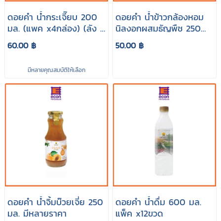
ดอยคำ น้ำกระเจี๊ยบ 200
ดอยคำ น้ำข้าวกล้องหอม
มล. (แพค x4กล่อง) (ลัง x
นิลงอกผสมธัญพืช 250
36)
มล.
60.00 ฿
50.00 ฿
มีหลายคุณสมบัติให้เลือก
ดอยคำ น้ำจิ้มบ๊วยเจี่ย 250
ดอยคำ น้ำดื่ม 600 มล.
มล. มีหลายราคา
แพ็ค x12ขวด